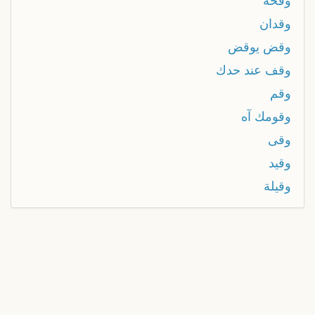
وقحه
وقدان
وقض يوقض
وقف عند حدك
وقم
وقومك آه
وقى
وقيد
وقيلة