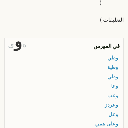
(
التعليقات
)
و
ه
ي
في الفهرس
وطي
وطية
وظي
وعا
وعب
وعردز
وعل
وعلى همي