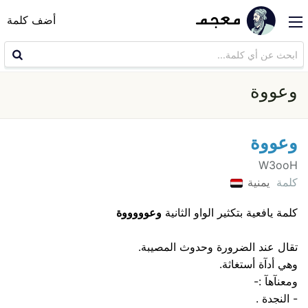
أضف كلمة
وعووة
وعووة
W3ooH
كلمة
يمنية
كلمة يافعية بتكثير الواو الثانية
وعوووووة
تقال عند الضرورة وحدوث المصيبة.
وهي أدآة أستغاثة.
ومعنآهآ :-
- النجدة .