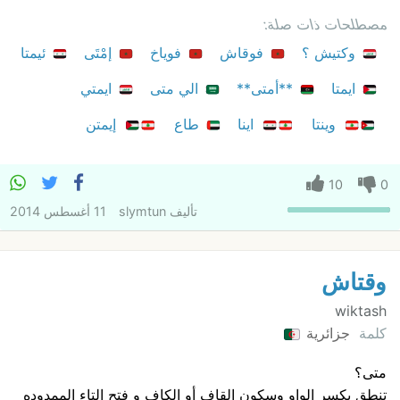
مصطلحات ذات صلة:
وكتيش ؟
فوقاش
فوياخ
إمْتَى
ئيمتا
ايمتا
**أمتى**
الي متى
ايمتي
وينتا
اينا
طاع
إيمتن
10
0
تأليف
slymtun
11 أغسطس 2014
وقتاش
wiktash
كلمة
جزائرية
متى؟
تنطق بكسر الواو وسكون القاف أو الكاف و فتح التاء الممدوده