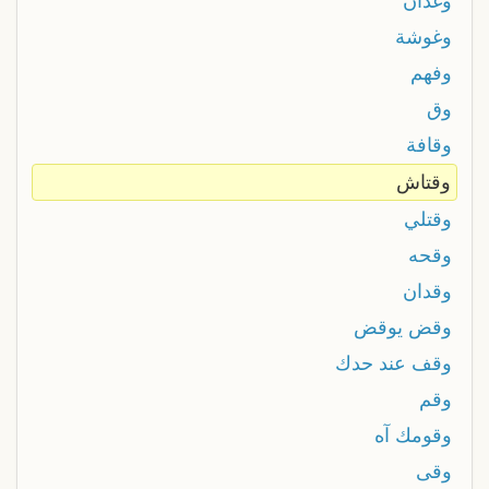
وغدان
وغوشة
وفهم
وق
وقافة
وقتاش
وقتلي
وقحه
وقدان
وقض يوقض
وقف عند حدك
وقم
وقومك آه
وقى