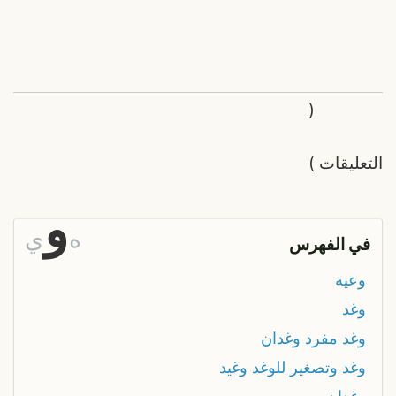
(
التعليقات
)
و
ه
ي
في الفهرس
وعيه
وغد
وغد مفرد وغدان
وغد وتصغير للوغد وغيد