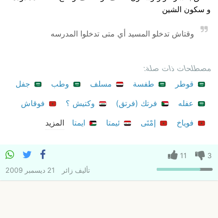
و سكون الشين
وقتاش تدخلو المسيد أي متى تدخلوا المدرسه
مصطلحات ذات صلة:
قوطر
طفسة
مسلف
وطب
جفل
عفله
فرتك (فرتق)
وكتيش ؟
فوقاش
فوياخ
إمْتَى
ئيمتا
ايمتا
المزيد
11
3
تأليف
زائر
21 ديسمبر 2009