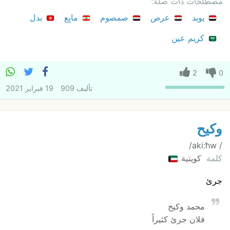
مصطلحات ذات صلة:
يويد
عرص
صمصوم
مايِع
بدل
كريم عين
2
0
تأليف
909
19 فبراير 2021
وكيح
/ w‏aki:ħ/
كلمة
كويتية
جرئ
محمد وكيح
فلان جرئ كثيراً