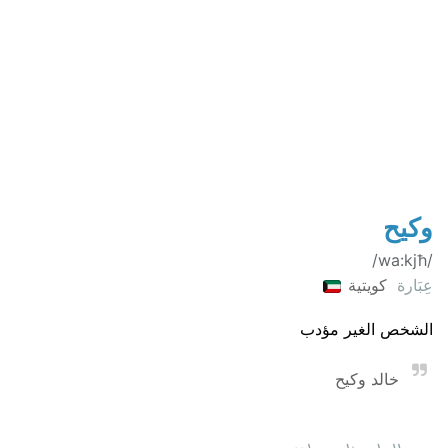
وكيح
/wa:kjħ/
عِبَارة
كويتية
الشخص الغير مؤدب
خالد وكيح