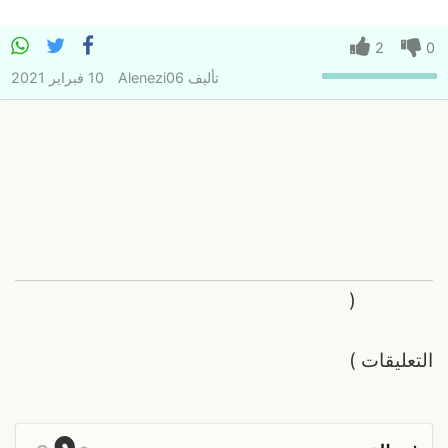
2
0
تأليف
Alenezi06
10 فبراير 2021
(
التعليقات
)
و
ه
ي