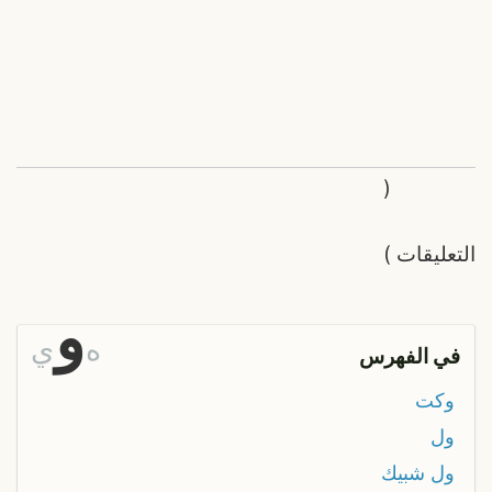
(
التعليقات
)
و
ه
ي
في الفهرس
وکت
ول
ول شبيك