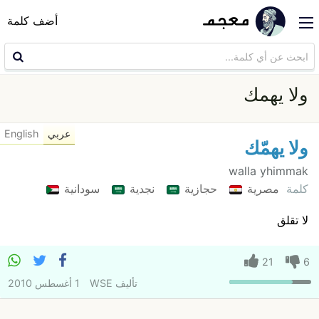
أضف كلمة
ولا يهمك
عربي
English
ولا يهمّك
walla yhimmak
كلمة
مصرية
حجازية
نجدية
سودانية
لا تقلق
21
6
تأليف
WSE
1 أغسطس 2010