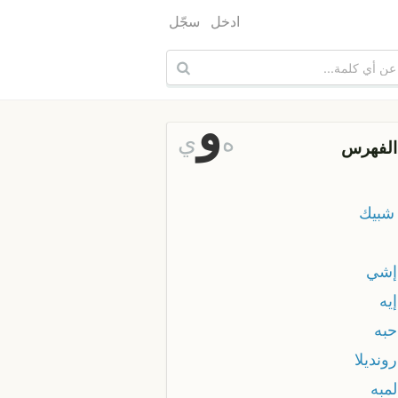
ادخل
سجّل
و
ه
ي
الفهرس
شبيك
 إشي
إيه
حبه
رونديلا
لمبه