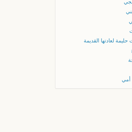
يجي
ني
ي
حليمة لعادتها القديمة
ة
 أمي