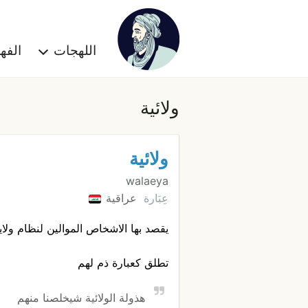
اللهجات
الف
ولائية
ولائية
walaeya
عِبَارة
عراقية
يقصد بها الاشخاص الموالين لنظام ولاي
تطلق كعبارة ذم لهم
هذولة الولائية شيخلصنا منهم