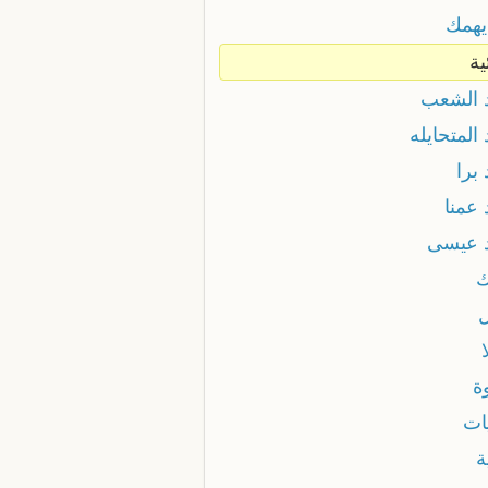
يهمك
ية
د الشعب
 المتحايله
 برا
 عمنا
د عيسى
ك
ل
ة
ات
ة