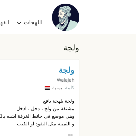
اللهجات
الف
ولجة
ولجة
Walajah
كلمة
يمنية
ولجة بلهجة يافع
مشتقة من ولج ، دخل ، ادخل
وهي موضع في حائط الغرفة اشبه بالكب
و الثمينة مثل النقود او الكتب