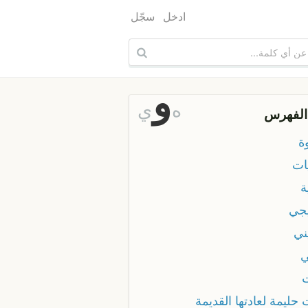
ادخل
سجّل
و
ه
ي
الفهرس
ة
ات
ة
يجي
ني
ي
حليمة لعادتها القديمة