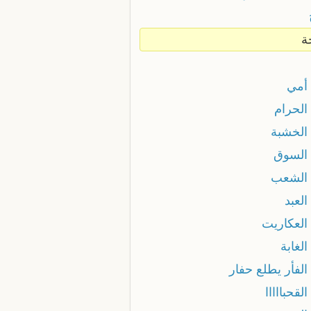
ة
 أمي
الحرام
 الخشبة
 السوق
 الشعب
العبد
 العكاريت
الغابة
الفأر يطلع حفار
القحبااااا