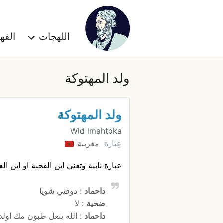
اللهجات
الف
ولد المهتوكة
ولد المهتوكة
Wld lmahtoka
عِبَارة
مغربية
عبارة نابية وتعني ابن القحبة او ابن الع
داحماد
: دوقني شويا
ضحية
: لا
داحماد
: الله ينعل طبون مك اولد 