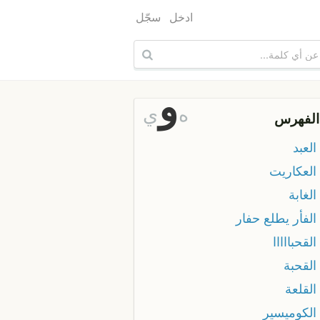
ادخل
سجّل
و
ه
ي
الفهرس
العبد
 العكاريت
الغابة
الفأر يطلع حفار
القحبااااا
القحبة
القلعة
 الكوميسير