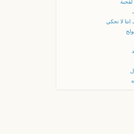
لقحبة
انتا لا تحكي
ولج
ل
ه