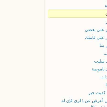
ه
 على بعضي
 على قامتك
منا
ت
د سليب
د ناموصة
دات
 كذبت خبر
 أعرض عن ذكري فإن له