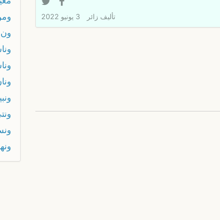
معي
ومن
تأليف
زائر
3 يونيو 2022
ون 
ونا
ونا
ونا
ونب
ونت
ون
ونه