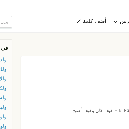
هرس
أضف كلمة
في 
ولد 
ولك
ولك 
ولك
وله
ولهد
ولو
ولو