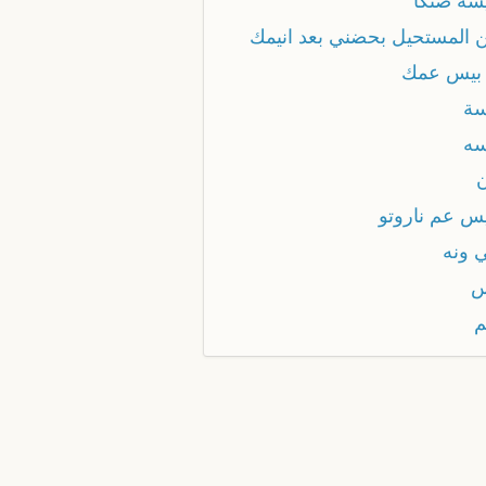
شة ضنكا
 المستحيل بحضني بعد انيمك
بيس عمك
سة
سه
ن
يس عم ناروتو
ي ونه
س
م