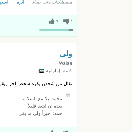
مصطلحات ذات صلة:
اثره
استو
7
1
ولى
Walaa
كلمة
إماراتية
تقال من شخص يكره شخص آخر ويقوله
محمد: يلا مع السلامة
بعده ان ابتعد قليلاً
حمد: أخيراً ولى ما بغى