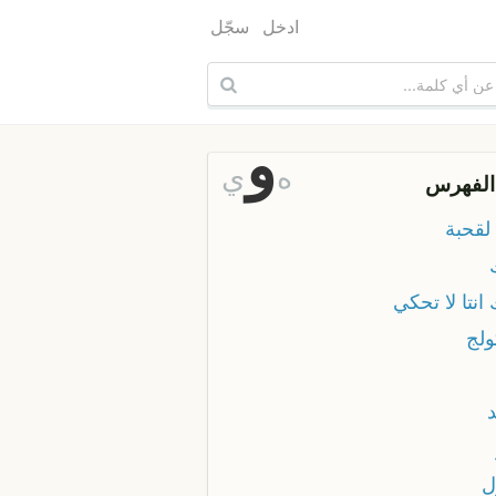
ادخل
سجّل
و
ه
ي
الفهرس
لقحبة
انتا لا تحكي
ولج
ل