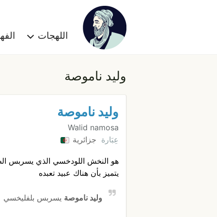
اللهجات
الف
وليد ناموصة
وليد ناموصة
Walid namosa
عِبَارة
جزائرية
هو النخش اللودخسي الذي يسربس الط
يتميز بأن هناك عبيد تعبده
وليد ناموصة
يسربس بلفليخسي