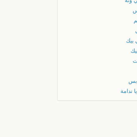
ي ونه
س
م
 بيك
يك
ت
بس
ا ندامة