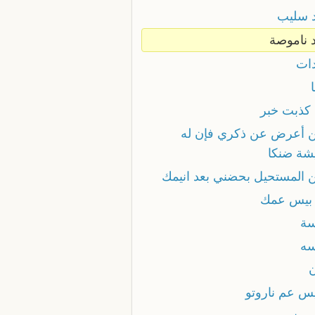
د سليب
د ناموصة
دات
 كذبت خبر
 أعرض عن ذكري فإن له
شة ضنكا
 المستحيل بحضني بعد انيمك
بيس عمك
سة
سه
ن
يس عم ناروتو