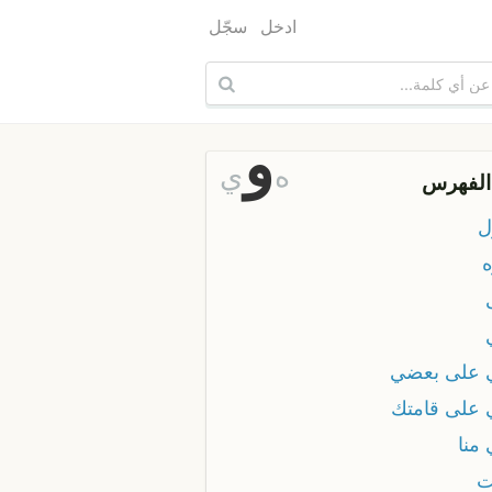
ادخل
سجّل
و
ه
ي
الفهرس
ل
ه
 على بعضي
 على قامتك
منا
ت