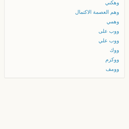
وهكني
وهم العصمة الاكتمال
وهمي
ووب على
ووب علي
ووك
ووكزم
وومف