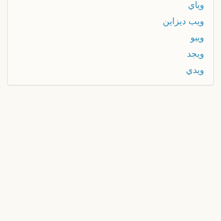
وياي
ويب ديزاين
ويبو
ويجد
ويدي