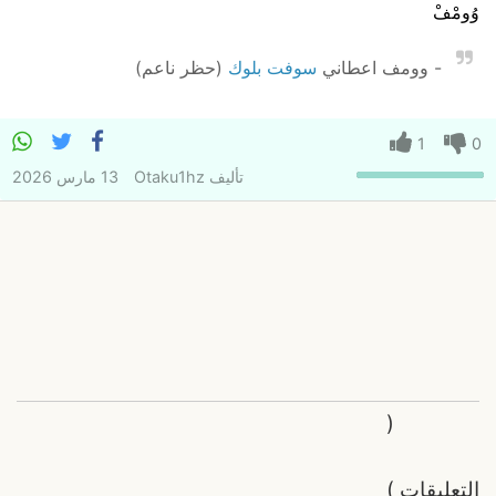
وُومْفْ
- وومف اعطاني
سوفت بلوك
(حظر ناعم)
1
0
تأليف
Otaku1hz
13 مارس 2026
(
التعليقات
)