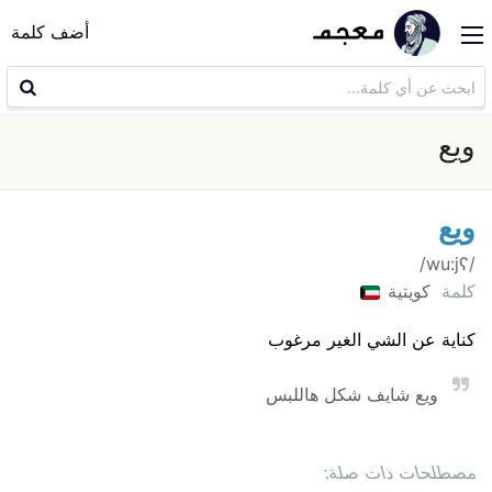
أضف كلمة
ويع
ويع
/wu:jʕ/
كلمة
كويتية
كناية عن الشي الغير مرغوب
ويع شايف شكل هاللبس
مصطلحات ذات صلة: