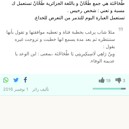
طْحَاحْنَة هي جمع طَحَّانْ و باللغة الجزائرية طَحَّانْ تستعمل ك
مسبة و تعني : شخص رخيس .
تستعمل العبارة اليوم للتذمر من التعرض للخداع.
مثلا شاب يرغب بخطبة فتاة و تعطيه موافقتها و تقول بأنها
ستنتظره ثم بعد مدة يسمع انها خطبت و تزوجت غيره
يقول :
وِينْ رَاهِي لَاسِيكِيرِيتِي يَا طْحَاحْنَة ،بمعنى : اين الوعد يا
عديمة الوفاء.
19
3
تأليف
زائر
1 نوفمبر 2016