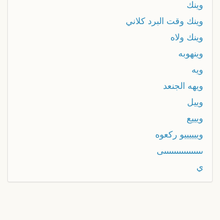
وينك
وينك وقت البرد كلاني
وينك ولاه
وينهوبه
ويه
ويهه الجنعد
وييل
ويييع
وييييييو ركعوه
ىىىىىىىىىىىىىىىىى
ي