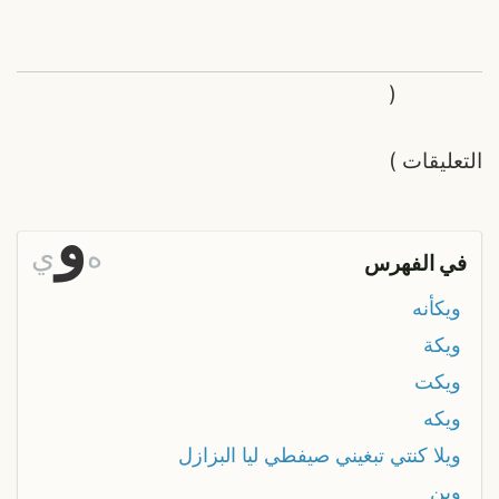
(
التعليقات
)
و
ه
ي
في الفهرس
ويكأنه
ويكة
ويكت
ويكه
ويلا كنتي تبغيني صيفطي ليا البزازل
وين