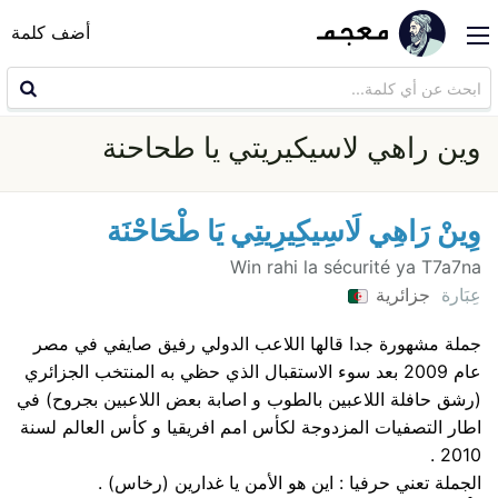
أضف كلمة
وين راهي لاسيكيريتي يا طحاحنة
وِينْ رَاهِي لَاسِيكِيرِيتِي يَا طْحَاحْنَة
Win rahi la sécurité ya T7a7na
عِبَارة
جزائرية
جملة مشهورة جدا قالها اللاعب الدولي رفيق صايفي في مصر
عام 2009 بعد سوء الاستقبال الذي حظي به المنتخب الجزائري
(رشق حافلة اللاعبين بالطوب و اصابة بعض اللاعبين بجروح) في
اطار التصفيات المزدوجة لكأس امم افريقيا و كأس العالم لسنة
2010 .
الجملة تعني حرفيا : اين هو الأمن يا غدارين (رخاس) .