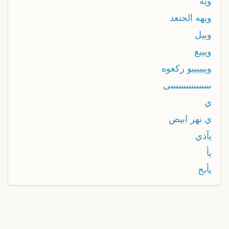
ويه
ويهه الجنعد
وييل
ويييع
وييييييو ركعوه
ىىىىىىىىىىىىىىىىى
ي
ي نهر ابيض
يآذي
يأ
يأبج