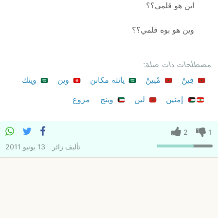
اين هو قلمي؟؟
وين هو بوه قلمي؟؟
مصطلحات ذات صلة:
فِينْ
مْنِينْ
يانته مكانن
وين
وينك
إمنين
لين
وينج
مزوع
2
1
تأليف
زائر
13 يونيو 2011