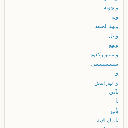
وينهوبه
ويه
ويهه الجنعد
وييل
ويييع
وييييييو ركعوه
ىىىىىىىىىىىىىىىىى
ي
ي نهر ابيض
يآذي
يأ
يأبج
يأبرك الإنة