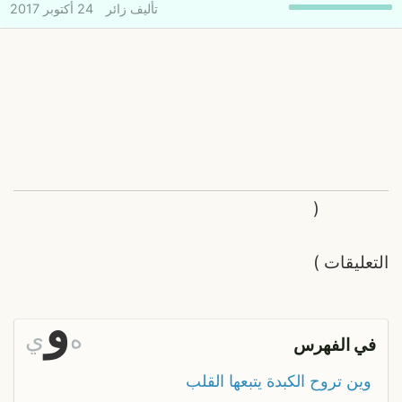
تأليف
زائر
24 أكتوبر 2017
(
التعليقات
)
و
ه
ي
في الفهرس
وين تروح الكبدة يتبعها القلب