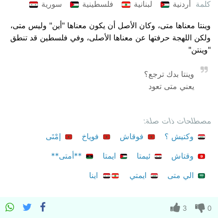
كلمة
أردنية
لبنانية
فلسطينية
سورية
وينتا معناها متى، وكان الأصل أن يكون معناها "أين" وليس متى،
ولكن اللهجة حرفتها عن معناها الأصلى، وفي فلسطين قد تنطق
"وينتن"
وينتا بدك ترجع؟
يعني متى تعود
مصطلحات ذات صلة:
وكتيش ؟
فوقاش
فوياخ
إمْتَى
وقتاش
ئيمتا
ايمتا
**أمتى**
الي متى
ايمتي
اينا
3
0