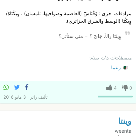
مرادفات اخرى : وْقْتَاشْ (العاصمة وضواحيها، تلمسان) ، وِيكْتَاهْ/
وِيكْتَا (الوسط والشرق الجزائري).
وِينْتَا رَاكْ جَايْ ؟ = متى ستأتي؟
مصطلحات ذات صلة:
زعما
4
0
تأليف
زائر
3 مايو 2016
وينتا
weenta