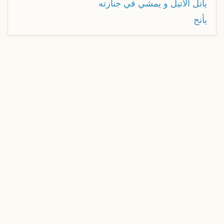
يأتل الأتيل و يمشي في جنازته
يأنح