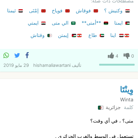
مصطلحات ذات صلة:
وكتيش ؟
فوقاش
فوياخ
إمْتَى
ئيمتا
ايمتا
**أمتى**
الي متى
ايمتي
اينا
طاع
إيمتن
وقتاش
4
0
تأليف
hishamaliawartani
29 مايو 2019
وِينْتَا
Winta
كلمة
جزائرية
متى؟ ، في أي وقت؟
تستعمل في الوسط والغرب الجزائري .