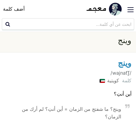
أضف كلمة
وينج
وينج
/wajnat͡ʃ/
كلمة
كويتية
أين أنتِ؟
وينج؟ ما شفتج من الزمان = أين أنتِ؟ لم أرك من
الزمان؟