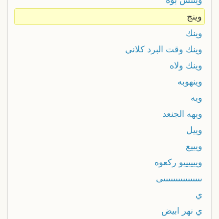
وينج
وينك
وينك وقت البرد كلاني
وينك ولاه
وينهوبه
ويه
ويهه الجنعد
وييل
ويييع
وييييييو ركعوه
ىىىىىىىىىىىىىىىىى
ي
ي نهر ابيض