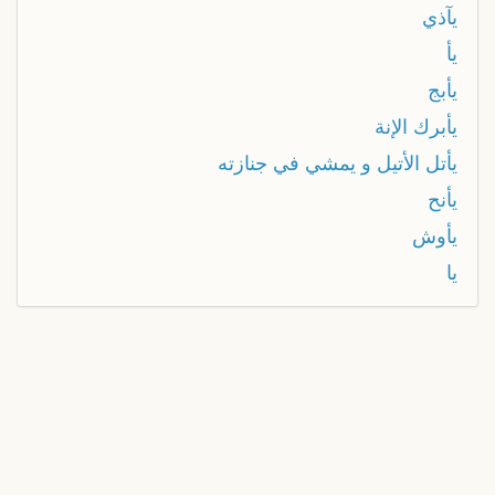
يآذي
يأ
يأبج
يأبرك الإنة
يأتل الأتيل و يمشي في جنازته
يأنح
يأوش
يا