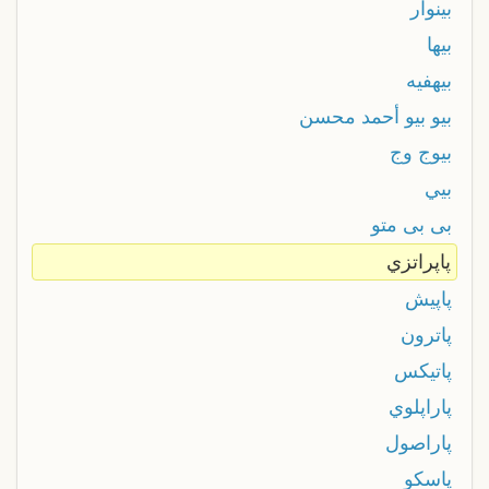
بينوار
بيها
بيهفيه
بيو بيو أحمد محسن
بيوج وج
بيي
بی بی متو
پاپراتزي
پاپيش
پاترون
پاتيكس
پاراپلوي
پاراصول
پاسكو