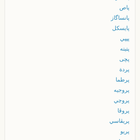
پاص
پانساگاز
پايسكل
پپپي
پتيته
پچی
پردة
پرطما
پروجيه
پروڃي
پروڤا
پريڤاسي
پريو