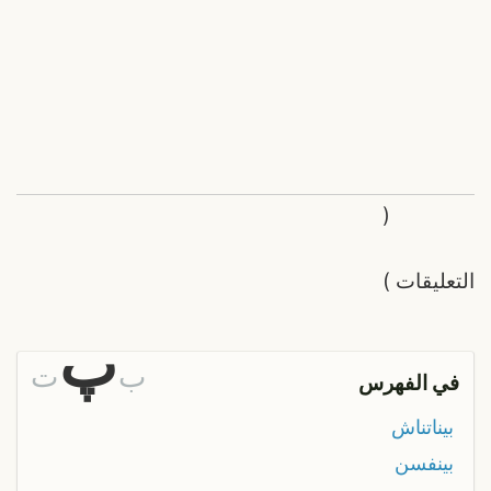
(
التعليقات
)
پ
ب
ت
في الفهرس
بيناتناش
بينفسن