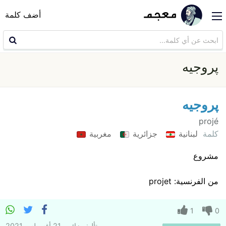
أضف كلمة
پروجيه
پروجيه
projé
كلمة
لبنانية
جزائرية
مغربية
مشروع
من الفرنسية: projet
1
0
تأليف
زائر
21 أغسطس 2021