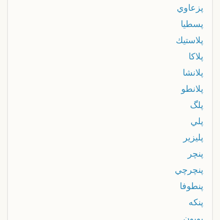
پزعاوي
پسطيا
پلاستيك
پلاكا
پلانشا
پلانطو
پلگ
پلي
پليزير
پنچر
پنچرچي
پنطوفا
پنكه
پوپون