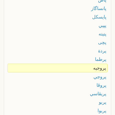
پانساگاز
پايسكل
پپپي
پتيته
پچی
پردة
پرطما
پروجيه
پروڃي
پروڤا
پريڤاسي
پريو
پريوا