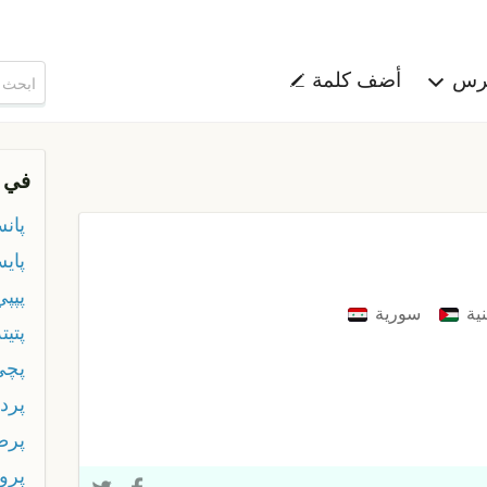
هرس
أضف كلمة
في 
پانس
پاي
پپپي
ية
سورية
پتيت
پچی
پرد
پرط
پرو