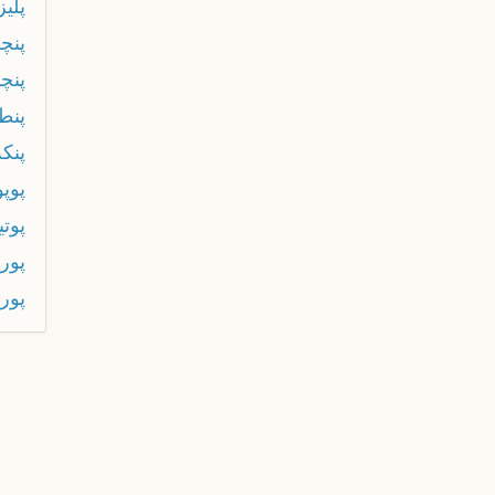
پليز
پنچ
پنچ
پنط
پنكه
پوپ
پوتي
پور
پورت