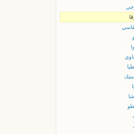
ڃي
ڤا
ڤاسي
ا
اوي
يا
ستيك
ا
شا
طو