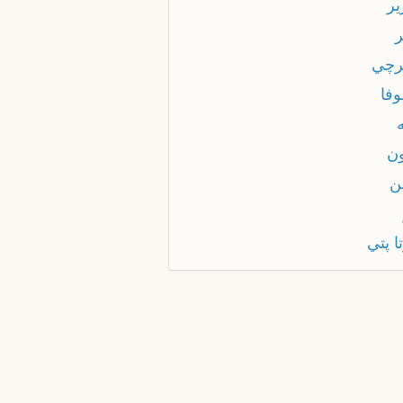
ير
ر
رچي
وفا
ون
ن
ا پتي