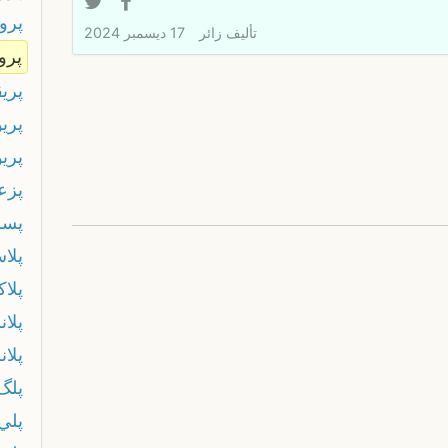
پرو
تأليف
زائر
17 ديسمبر 2024
پرو
پري
پريو
پريو
پزع
پسط
پلا
پلاك
پلان
پلان
پلگ
پلي