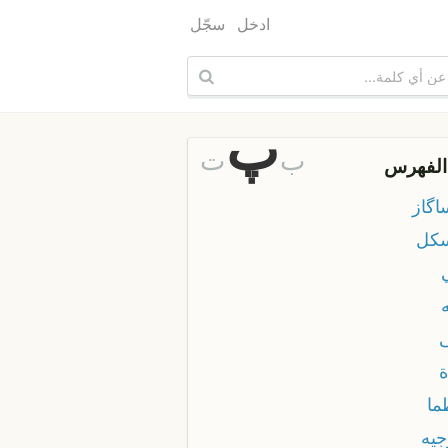
ادخل
سجّل
پ
ب
ت
الفهرس
اگاز
سكل
ه
ة
ما
جيه