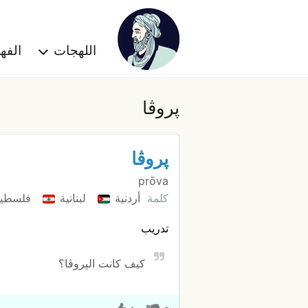
اللهجات
الف
پروڤا
پروڤا
prōva
كلمة
أردنية
لبنانية
فلسطين
تدريب
كيف كانت الپروڤا؟