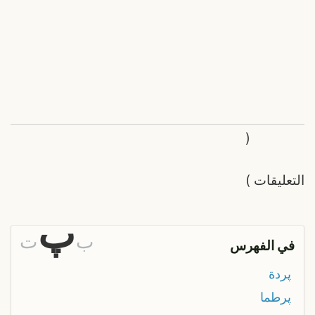
(
التعليقات
)
پ
ب
ت
في الفهرس
پردة
پرطما