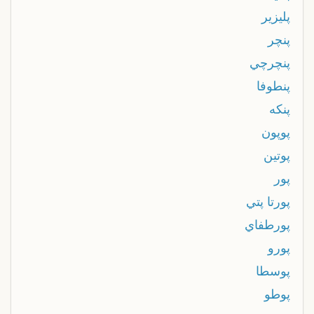
پليزير
پنچر
پنچرچي
پنطوفا
پنكه
پوپون
پوتين
پور
پورتا پتي
پورطفاي
پورو
پوسطا
پوطو