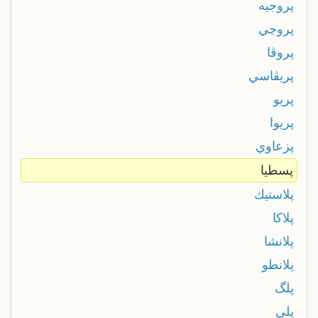
پروجيه
پروڃي
پروڤا
پريڤاسي
پريو
پريوا
پزعاوي
پسطيا
پلاستيك
پلاكا
پلانشا
پلانطو
پلگ
پلي