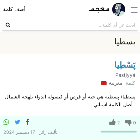
أضف كلمة
پسطيا
پَسْطِيا
Pasţiyyá
كلمة
مغربية
پسطيا/ پسطية هي حبة أو قرص أو كبسولة الدواء بلهجة الشمال
. أصل الكلمة اسباني .
2
0
تأليف
زائر
17 ديسمبر 2024