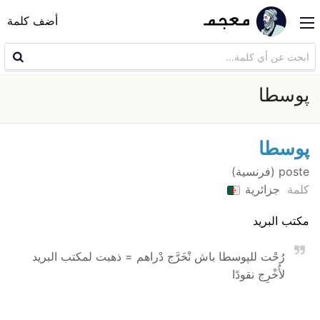
أضف كلمة
پوسطا
پوسطا
poste (فرنسية)
كلمة
جزائرية
مكتب البريد
رُحْت للپوسطا باش نْخَرَّج دْراهم = ذهبت لمكتب البريد
لأُخْرِج نقودًا