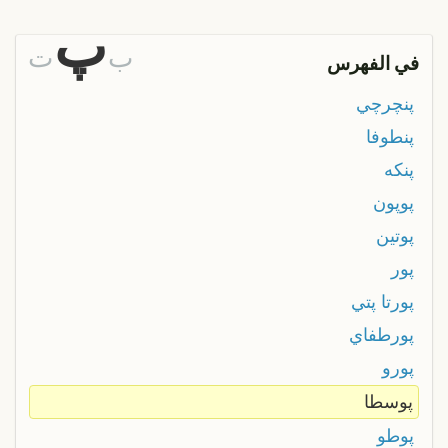
پ
ب
ت
في الفهرس
پنچرچي
پنطوفا
پنكه
پوپون
پوتين
پور
پورتا پتي
پورطفاي
پورو
پوسطا
پوطو