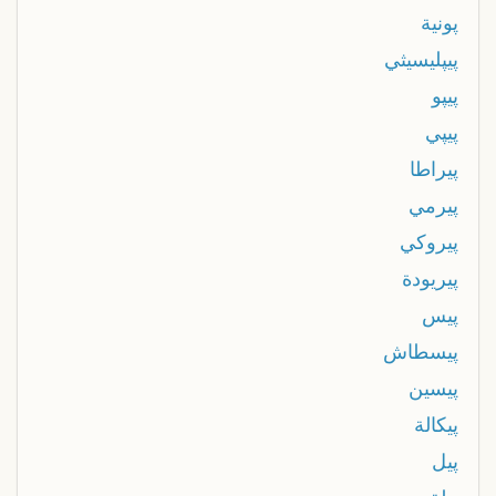
پونية
پيپليسيثي
پيپو
پيپي
پيراطا
پيرمي
پيروكي
پيريودة
پيس
پيسطاش
پيسين
پيكالة
پيل