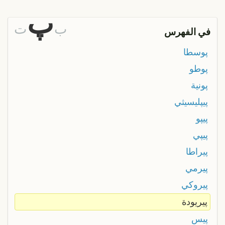
پ
ب
ت
في الفهرس
پوسطا
پوطو
پونية
پيپليسيثي
پيپو
پيپي
پيراطا
پيرمي
پيروكي
پيريودة
پيس