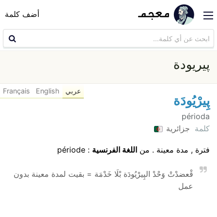
أضف كلمة
پيريودة
عربي
English
Français
پِيرْيُودَة
périoda
كلمة
جزائرية
فترة , مدة معينة . من
اللغة الفرنسية
: période
قْعضدْتْ وَحْدْ الپِيرْيُودَة بْلَا خَدْمَة = بقيت لمدة معينة بدون
عمل