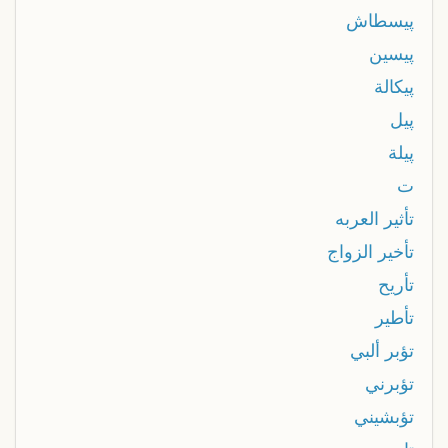
پيسطاش
پيسين
پيكالة
پيل
پيلة
ت
تأثير العربه
تأخير الزواج
تأريح
تأطير
تؤبر ألبي
تؤبرني
تؤبشيني