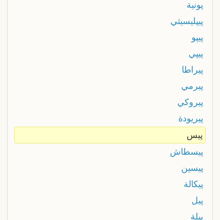
پونية
پيپليسيثي
پيپو
پيپي
پيراطا
پيرمي
پيروكي
پيريودة
پيس
پيسطاش
پيسين
پيكالة
پيل
پيلة