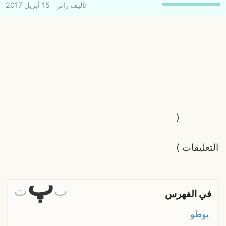
تأليف
زائر
15 أبريل 2017
(
التعليقات
)
پ
ب
ت
في الفهرس
پوطو