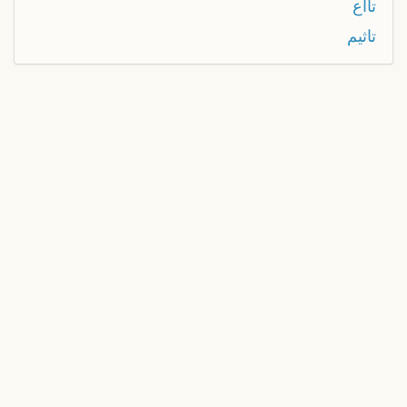
تااع
تاثيم