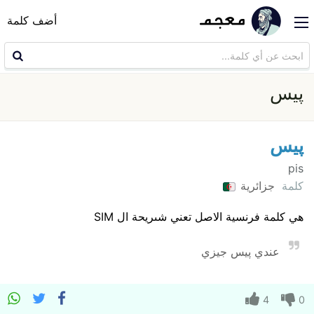
أضف كلمة
پيس
پيس
pis
كلمة
جزائرية
هي كلمة فرنسية الاصل تعني شىريحة ال SIM
عندي پيس جيزي
4
0