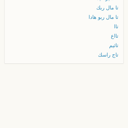
تا مال ربك
تا مال ربو هادا
تاا
تااع
تاثيم
تاج راسك