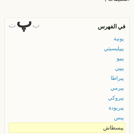
پ
ب
ت
في الفهرس
پونية
پيپليسيثي
پيپو
پيپي
پيراطا
پيرمي
پيروكي
پيريودة
پيس
پيسطاش