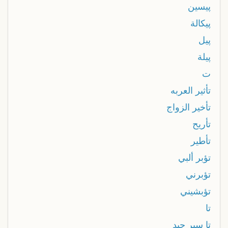
پيسين
پيكالة
پيل
پيلة
ت
تأثير العربه
تأخير الزواج
تأريح
تأطير
تؤبر ألبي
تؤبرني
تؤبشيني
تا
تا سير حيد