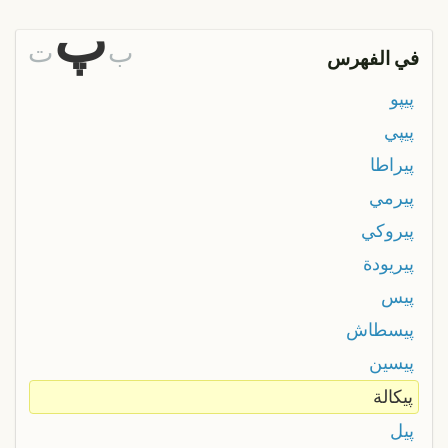
پ
ب
ت
في الفهرس
پيپو
پيپي
پيراطا
پيرمي
پيروكي
پيريودة
پيس
پيسطاش
پيسين
پيكالة
پيل