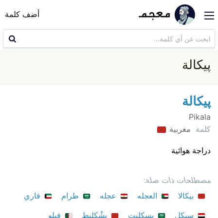
أضف كلمة
پيكالة
پيكالة
Pikala
كلمة
مغربية
دراجة هوائية
مصطلحات ذات صلة:
بيكالا
العجله
عجله
طرام
قاري
سيكل
بسكليت
بِشْكليط
فيلو