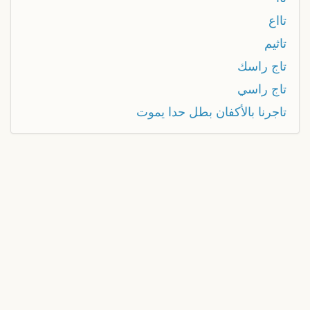
تااع
تاثيم
تاج راسك
تاج راسي
تاجرنا بالأكفان بطل حدا يموت