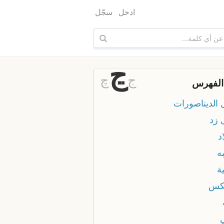
ادخل
سجّل
ڃ
ج
چ
الفهرس
 الديناصورات
 زد
د
ه
ة
كس