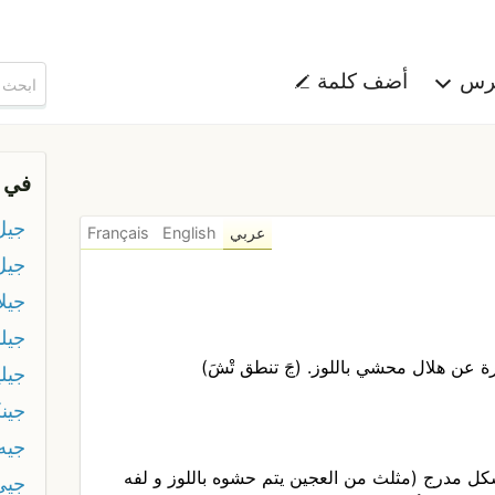
هرس
أضف كلمة
في 
جيل
عربي
English
Français
جيل
جيلا
جيلب
ة عن هلال محشي باللوز. (ڃَ تنطق تْشَ)
جيلي
جين
جيه
 بشكل مدرج (مثلث من العجين يتم حشوه باللوز و لفه
جيي