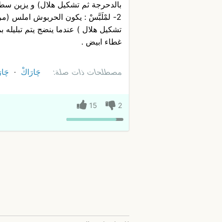
بالدحرجة ثم تشكيل هلال) و يزين سطحه
2- لمْلَبَّسْ : يكون الحربوش املس (
تشكيل هلال ) عندما ينضج يتم تبليله 
غطاء ابيض .
مصطلحات ذات صلة:
چَارَاكْ
چَار
15
2