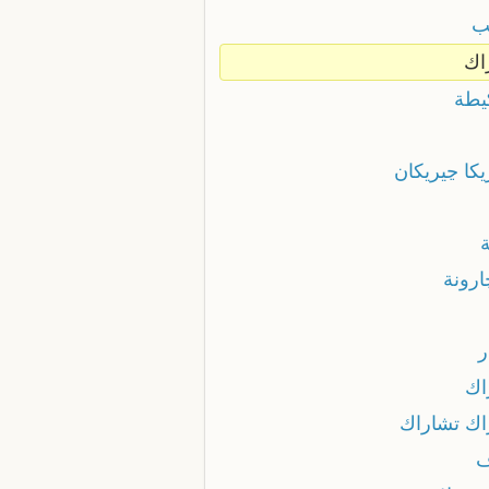
ب
اك
يطة
يكا ڃيريكان
ارونة
ر
اك
اك تشاراك