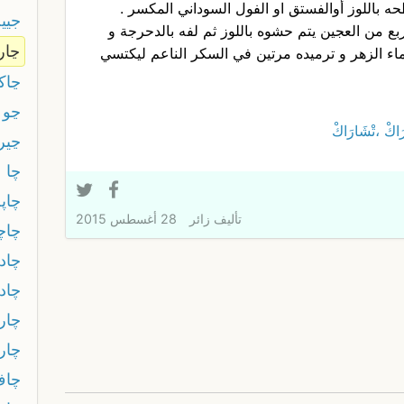
 باللوز أوالفستق او الفول السوداني المكسر .
جيي
مربع من العجين يتم حشوه باللوز ثم لفه بالدحرجة و
ڃار
بماء الزهر و ترميده مرتين في السكر الناعم ليكتسي
ڃاك
ڃو
َاكْ ،تْشَارَاكْ
ڃير
چا
چاپة
تأليف
زائر
28 أغسطس 2015
چاچ
چاد
چاد
چار
چار
چاف