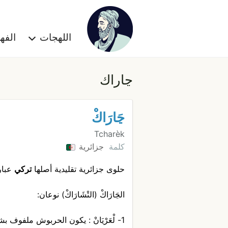
اللهجات
الف
ڃاراك
ڃَارَاكْ
Tcharèk
كلمة
جزائرية
حلوى جزائرية تقليدية أصلها
تركي
عبار
الڃَارَاكْ (التْشَارَاكْ) نوعان:
1- لْعَرْيَانْ : يكون الحربوش ملفوف