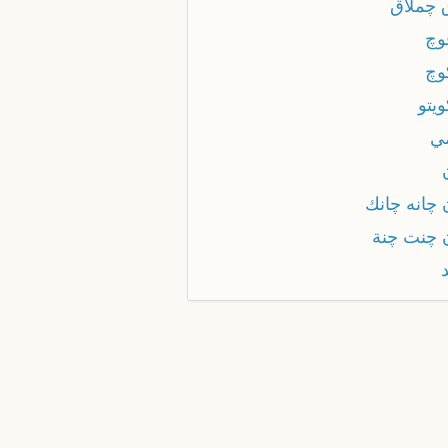
 چملاق
وچ
وچ
يتو
ي
 چانه چانك
 چنت چنة