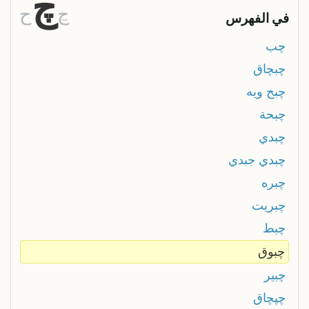
چ
ڃ
ح
في الفهرس
چب
چبچاق
چبح ويه
چبحة
چبدي
چبدي جبدي
چبره
چبريت
چبط
چبوق
چبير
چپچاق