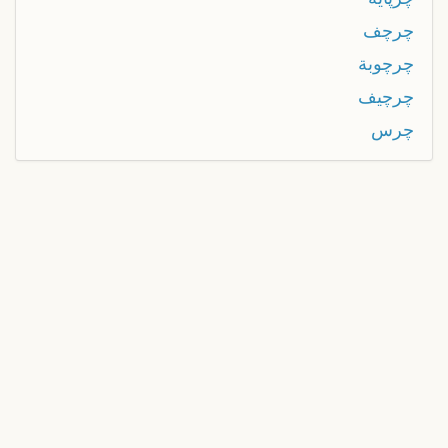
چرچف
چرچوبة
چرچيف
چرس