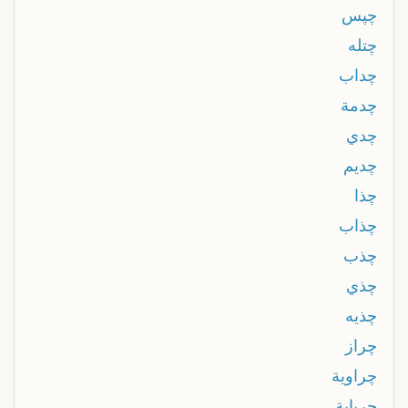
چپس
چتله
چداب
چدمة
چدي
چديم
چذا
چذاب
چذب
چذي
چذيه
چراز
چراوية
چرپاية