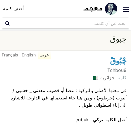
أضف كلمة
چبوق
عربي
English
Français
چْبُوقْ
Tchbou9
كلمة
جزائرية
في معنها الأصلي بالتركية : عصا أو قضيب معدني _ خشبي /
أنبوب (خرطوم) ، ومن هنا جاء استعمالها في الدارجة للاشارة
الى إناء اسطواني طويل .
أصل الكلمة
تركي
: çubuk