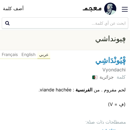
أضف كلمة
ڥيونداشي
عربي
English
Français
ڥْيُونْدَاشِي
Vyondachi
كلمة
جزائرية
لحم مفروم . من
الفرنسية
: viande hachée.
(ڥ = V)
مصطلحات ذات صلة: