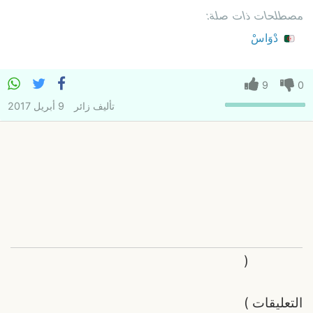
مصطلحات ذات صلة:
دْوَاسْ
9
0
تأليف
زائر
9 أبريل 2017
(
التعليقات
)