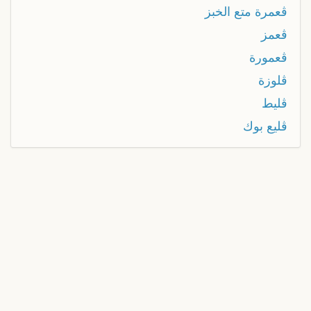
ڨعمرة متع الخبز
ڨعمز
ڨعمورة
ڨلوزة
ڨليط
ڨليع بوك