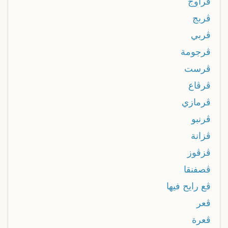
ڨراوج
ڨربج
ڨربي
ڨرجومة
ڨرست
ڨرڨاع
ڨرمازي
ڨرنبو
ڨزانة
ڨزڨوز
ڨصفنقا
ڨع رايح فيها
ڨعر
ڨعرة