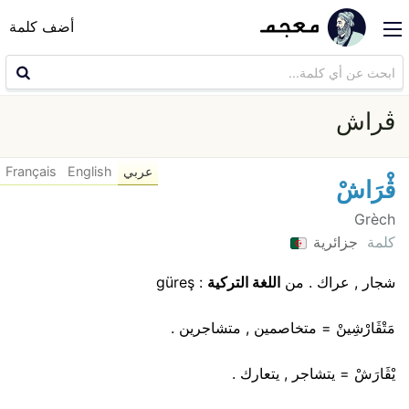
أضف كلمة
ڨراش
عربي
English
Français
ڨْرَاشْ
Grèch
كلمة
جزائرية
شجار , عراك . من
اللغة التركية
: güreş
مَتْڨَارْشِينْ = متخاصمين , متشاجرين .
يْڨَارَشْ = يتشاجر , يتعارك .