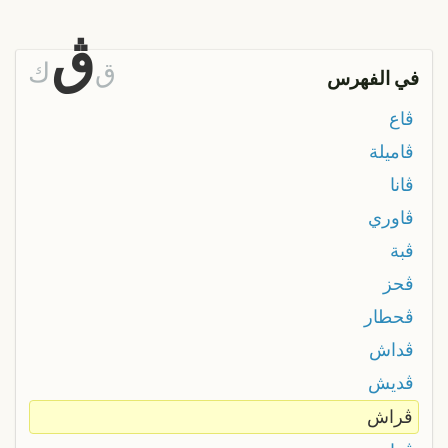
ڨ
ق
ك
في الفهرس
ڨاع
ڨاميلة
ڨانا
ڨاوري
ڨبة
ڨحز
ڨحطار
ڨداش
ڨديش
ڨراش