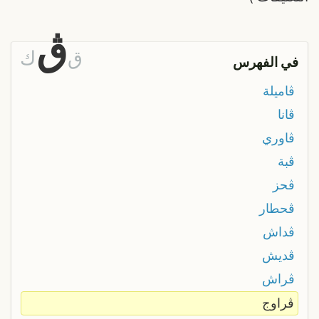
ڨ
ق
ك
في الفهرس
ڨاميلة
ڨانا
ڨاوري
ڨبة
ڨحز
ڨحطار
ڨداش
ڨديش
ڨراش
ڨراوج