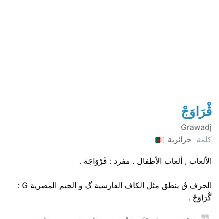
ڨْرَاوَجْ
Grawadj
كلمة
جزائرية
الألعاب , ألعاب الأطفال . مفرد : ڨَرْوَاجَة .
الحرف ڨ ينطق مثل الكاف الفارسية گ و الجيم المصرية G :
گْرَاوَجْ .