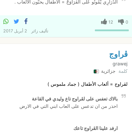
الذْرَارِي يْمُوتُو عْلَى الڨْرَاوَجْ = الأطفال يحبّون الألعاب .
12
0
تأليف
زائر
2 أبريل 2017
ڨراوج
grawej
كلمة
جزائرية
لڨراوج = ألعاب الأطفال ( جماد ملموس )
بالاك تعفس على لڨراوج تاع وليدي في القاعة
احذر من ان تدعس على العاب ابني التي في الارض
ارفد علينا الڨراوج تاعك