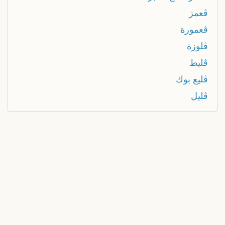
ڨعمز
ڨعمورة
ڨلوزة
ڨليط
ڨليع بوك
ڨليل