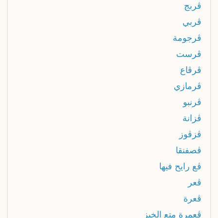
ڨربج
ڨربي
ڨرجومة
ڨرست
ڨرڨاع
ڨرمازي
ڨرنبو
ڨزانة
ڨزڨوز
ڨصفنقا
ڨع رايح فيها
ڨعر
ڨعرة
ڨعمرة متع الخبز