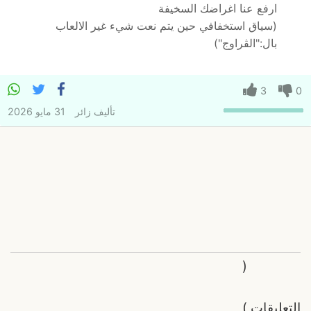
ارفع عنا اغراضك السخيفة
(سياق استخفافي حين يتم نعت شيء غير الالعاب
بال:"الڨراوج")
3
0
تأليف
زائر
31 مايو 2026
(
التعليقات
)