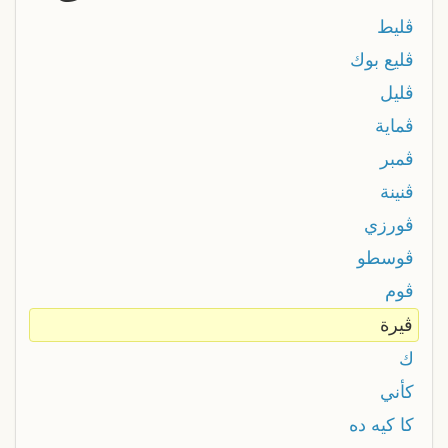
ڨليط
ڨليع بوك
ڨليل
ڨماية
ڨمبر
ڨنينة
ڨورزي
ڨوسطو
ڨوم
ڨيرة
ك
كأني
كا كيه ده