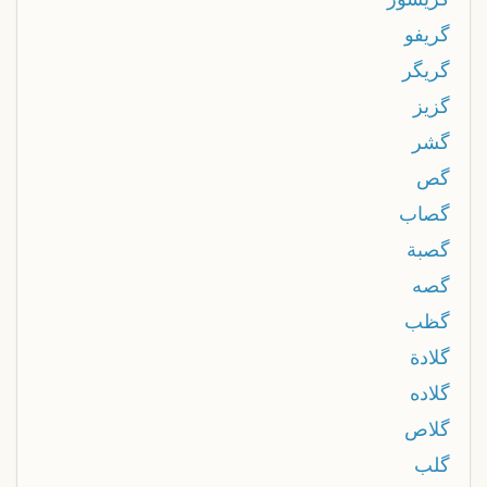
گريفو
گريگر
گزيز
گشر
گص
گصاب
گصبة
گصه
گظب
گلادة
گلاده
گلاص
گلب