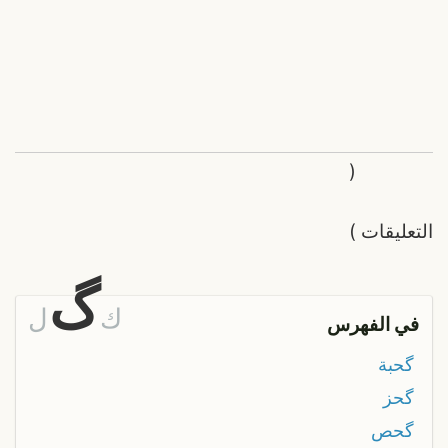
(
التعليقات
)
گ
ك
ل
في الفهرس
گحبة
گحز
گحص