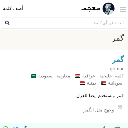
أضف كلمة
گمر
گمر
gomar
كلمة
خليجية
عراقية
مغاربية
سعودية
سودانية
يمنية
قمر وتستخدم ايضا للغزل
وجهج مثل الگمر