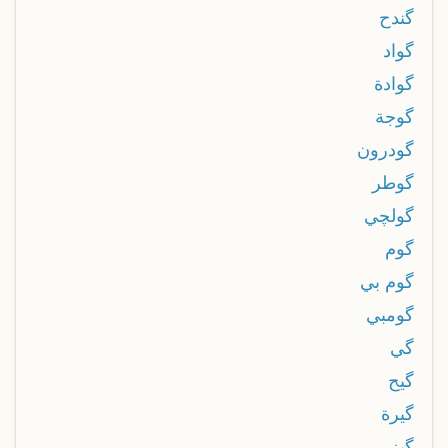
گندح
گواد
گوادة
گوجة
گودرون
گوطر
گولچي
گوم
گوم بي
گومبي
گي
گيح
گيرة
گيزر