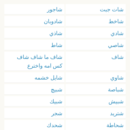
شات جبت
شاجور
شاخط
شادوبان
شادي
شاذي
شاصي
شاط
شاف
شاف ما شاف شاف
كس امه واخترع
شاوي
شايل خشمه
شباصة
شبيچ
شبيش
شبيك
شتريد
شجر
شحاطة
شحدك