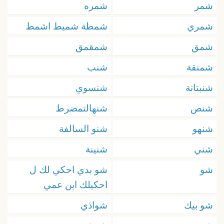
شمر
شمره
شمري
شمطة شميط اشمط
شمق
شمقمق
شمنقة
شنب
شنبتانة
شنسوي
شنص
شنهالتمضرط
شنهو
شنو السالفة
شني
شنينة
شو
شو بدي احكي لك ل
احكيلك ابن عمي
شو بيك
شواذي