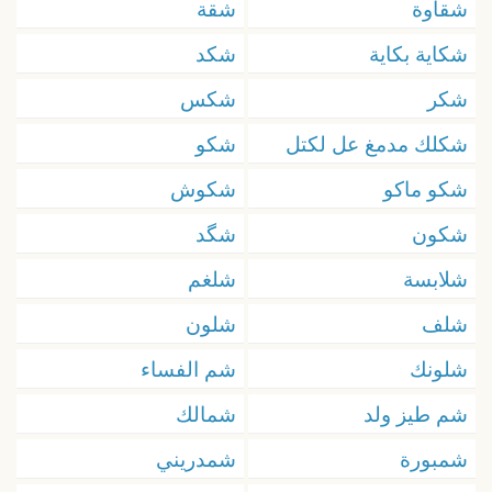
شقاوة
شقة
شكاية بكاية
شكد
شكر
شكس
شكلك مدمغ عل لكتل
شكو
شكو ماكو
شكوش
شكون
شگد
شلابسة
شلغم
شلف
شلون
شلونك
شم الفساء
شم طيز ولد
شمالك
شمبورة
شمدريني