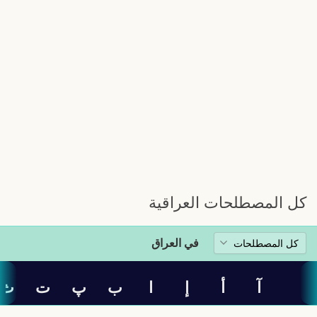
كل المصطلحات العراقية
في العراق
آ
أ
إ
ا
ب
پ
ت
ث