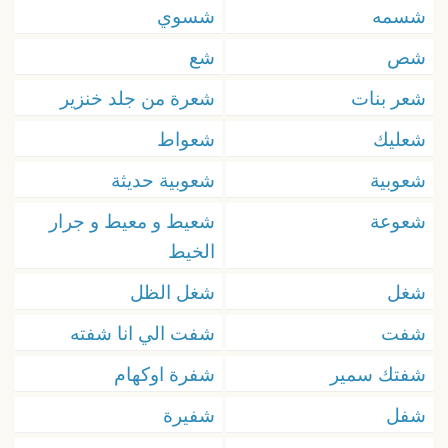
شسمه
شسوي
شص
شع
شعر بنات
شعرة من جلد خنزير
شعليك
شعواط
شعوبية
شعوبية حديثة
شعوعة
شعيط و معيط و جرار
الخيط
شغل
شغل الظل
شفت
شفت الي انا شفته
شفتك سمير
شفرة اوكهام
شفل
شفيرة