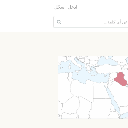
ادخل
سجّل