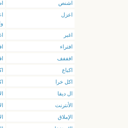
اشنص
ا
اعزل
اع
وا
اغبر
اغ
افتراء
اف
افففف
اف
اكباع
اك
اكل خرا
اك
ال ديفا
ال
الأنترنت
ال
الإملاق
ال