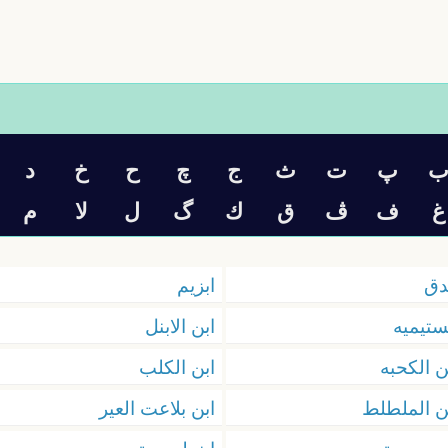
پ
ت
ث
ج
چ
ح
خ
د
غ
ف
ڤ
ق
ك
گ
ل
ﻻ
م
دق
ابزیم
ستيميه
ابن الابنل
ن الكحبه
ابن الكلب
ن الملطلط
ابن بلاعت العير