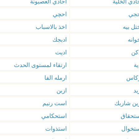
ادي الخلية
احادي العصبونة
حجي
احچي
تل بيه
اخذ بالاسباب
وانه
ادبجك
كن
اديت
ية
ارتقاء لمستوى الحدث
كاس
ارمله الفا
يد
ازبن
ين شاربك
است رنيم
تحقاق
استحكامي
تخوال
استذوات