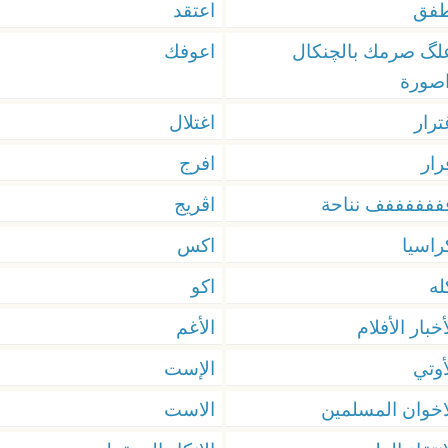
طفق
اعتقد
لگ صرمك بالچنكال
اعوفك
صورة
ترار
اغتلال
رار
افرج
ففففففف نناحة
اڤريج
راسيا
اكس
له
اكو
أخبار الأفلام
الأغم
أوتي
الإست
اخوان المسلمين
الاست