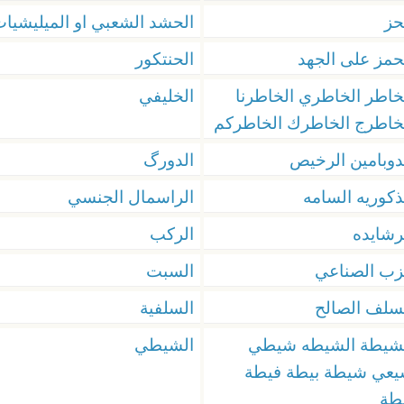
حز
الحشد الشعبي او الميليشيا
حمز على الجهد
الحنتكور
خاطر الخاطري الخاطرنا
الخليفي
خاطرج الخاطرك الخاطركم
دوبامين الرخيص
الدورگ
ذكوريه السامه
الراسمال الجنسي
رشايده
الركب
زب الصناعي
السبت
سلف الصالح
السلفية
شيطة الشيطه شيطي
الشيطي
عي شيطة بيطة فيطة
طة