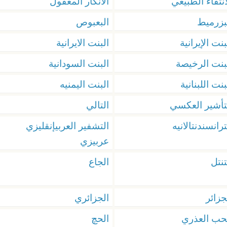
انتقاء الطبيعي
الانكار المعقول
بزرميط
البعبوص
بنت الإيرانية
البنت الايرانية
بنت الرخيصة
البنت السودانية
بنت اللبنانية
البنت اليمنيه
تأشير العكسي
التالي
ترانسندنتالانيه
التشفير العربيإنقليزي
عربيزي
تنتل
الجاع
جزائر
الجزائري
حب العذري
الحچ