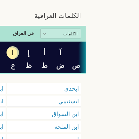
الكلمات العراقية
في العراق
آ
أ
إ
ا
ب
ص
ض
ط
ظ
ع
ابحدي
اب
ابستيمي
اب
ابن السواق
اب
ابن الملحه
اب