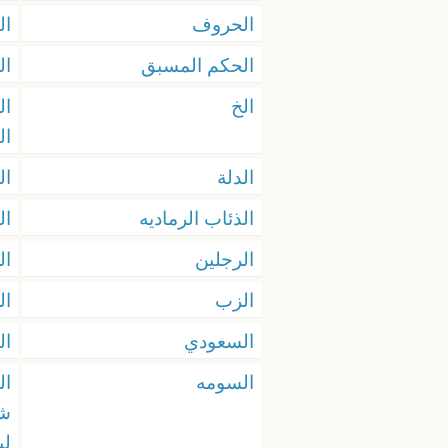
الحروف
ال
الحكم المسبق
ال
الخ
ال
ال
الدلة
ال
الذئاب الرماديه
ال
الرجلين
ال
الزب
ال
السعودي
ال
السومه
ال
شي
لي