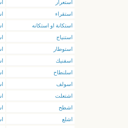
استعرار
اس
استقراء
اس
استكانة او استكانه
اس
استنياج
اس
استوطار
ا
اسفنيك
ا
اسلنطاح
اس
اسولف
اس
اشتعلت
اش
اشطح
ا
اشلع
اش