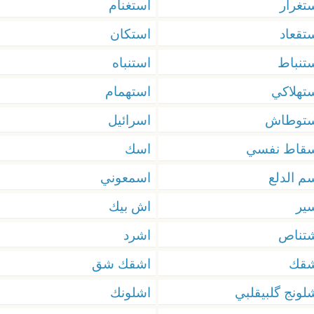
تغرار
استغنام
تقعاد
استكان
تنباط
استنباه
تهلاكي
استهمام
ستوطاش
اسرائيل
سقاط نفسي
اسك
م الدلع
اسمعوني
ير
اش بيك
تناص
اشرد
شقك
اشقك شق
لونج گلبيقلبي
اشلونك