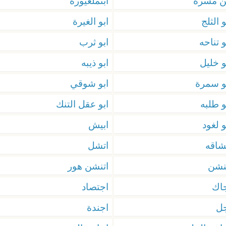
ن مسرة
ابنملعيورة
و الثلج
ابو الغيرة
و تناحه
ابو ثرب
و خليل
ابو ذيبه
و سمرة
ابو شوقي
و طلبه
ابو عقل التنك
و لغود
ابيش
شاقه
اتشل
نشن
اتنشن هور
اك
اجتصاد
ل
اجندة