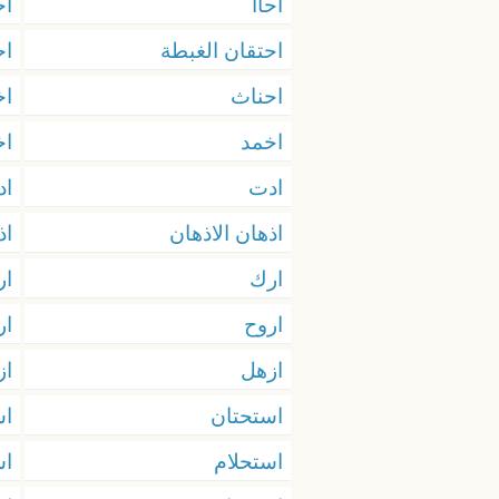
احاا
اح
احتقان الغبطة
ا
احناث
اخ
اخمد
اخ
ادت
اد
اذهان الاذهان
اذ
ارك
ار
اروح
ار
ازهل
از
استحتان
اس
استحلام
اس