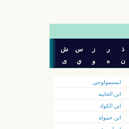
ذ
ر
ز
س
ش
ن
ه
و
ي
ی
ابستمولوجي
ابن الخايبه
ابن الكواد
ابن حمولة