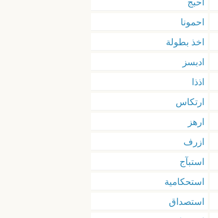
احبج
احمونا
اخذ بطولة
ادبسز
اذذا
ارتكاس
ارهز
ازرف
استبآج
استحكامية
استصداق