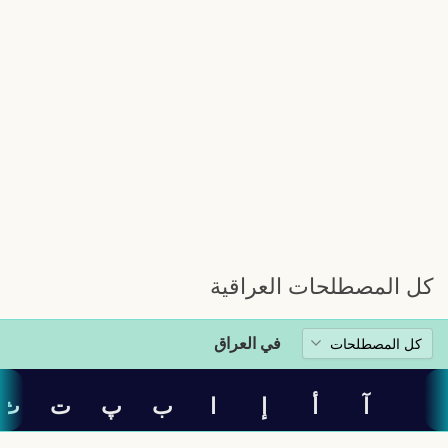
كل المصطلحات العراقية
في العراق
آ
أ
إ
ا
ب
پ
ت
ث