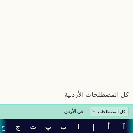
كل المصطلحات الأردنية
في الأردن
آ
أ
إ
ا
ب
پ
ت
ج
ح