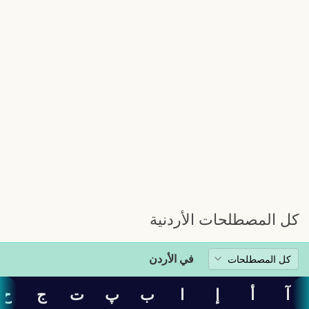
كل المصطلحات الأردنية
في الأردن
آ
أ
إ
ا
ب
پ
ت
ج
ح