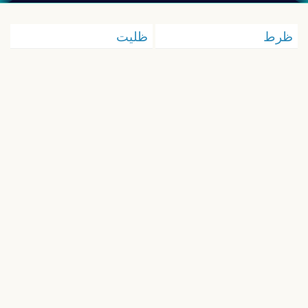
ظرط
ظليت