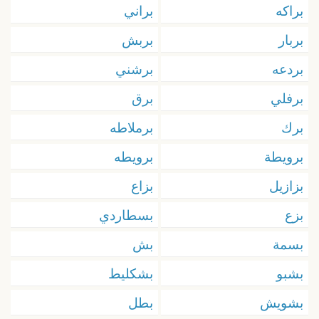
براكه
براني
بربار
بربش
بردعه
برشني
برفلي
برق
برك
برملاطه
برويطة
برويطه
بزازيل
بزاع
بزع
بسطاردي
بسمة
بش
بشبو
بشكليط
بشويش
بطل