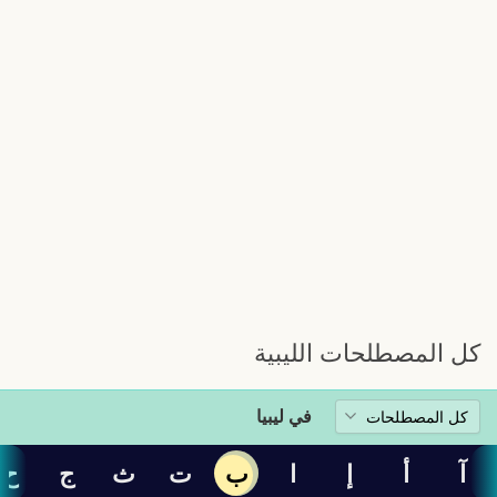
كل المصطلحات الليبية
في ليبيا
آ
أ
إ
ا
ب
ت
ث
ج
ح