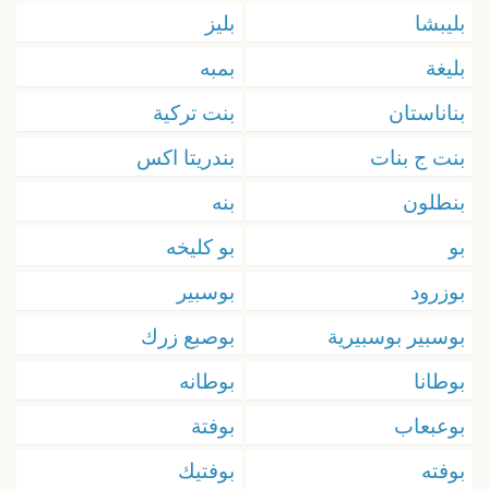
بليبشا
بليز
بليغة
بمبه
بناناستان
بنت تركية
بنت ج بنات
بندريتا اكس
بنطلون
بنه
بو
بو كليخه
بوزرود
بوسبير
بوسبير بوسبيرية
بوصبع زرك
بوطانا
بوطانه
بوعبعاب
بوفتة
بوفته
بوفتيك