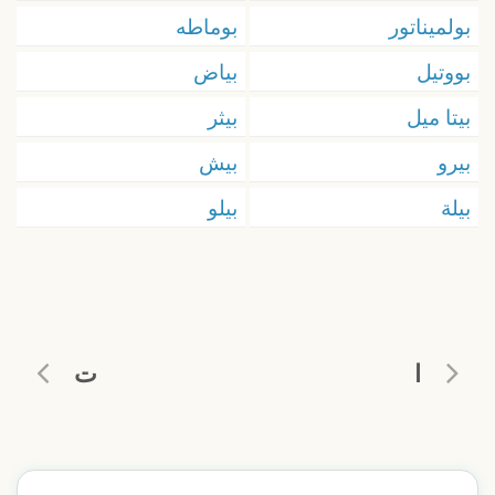
بولميناتور
بوماطه
بووتيل
بياض
بيتا ميل
بيثر
بيرو
بيش
بيلة
بيلو
ا
ت