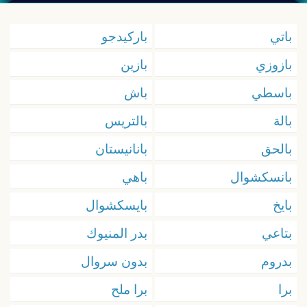
باتي
باركيدجو
بازوزي
بازين
باسطي
باش
بالة
بالتريس
بالحق
بانانيستان
بانسكشوال
باهي
بايخ
بايسكشوال
بتاعي
بدر المنيوك
بدروم
بدون سروال
برا
برا ملح