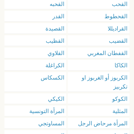
القحب
القحبه
القحطوط
القدر
القراديللا
القصيدة
القضيب
القظيب
القفطان المغربي
القلاوي
الكاكا
الكراغلة
الكربوز أو الغربوز او
الكسكاس
تكربيز
الكوكو
الكيكي
المثلية
المرأة التونسية
المرأة مرحاض الرجل
المساوتجي