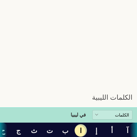
الكلمات الليبية
في ليبيا
آ
أ
إ
ا
ب
ت
ث
ج
ح