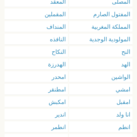
المصلى
المعقد
المفتول الصارم
المقملين
المملكة المغربية
المنداف
المولودية الوجدية
النافذه
النح
النكاح
الهد
الهدرزة
الواشين
امحدر
امشي
امطنقر
امقبل
امكبش
انا ولد
اندير
انطم
انطمر