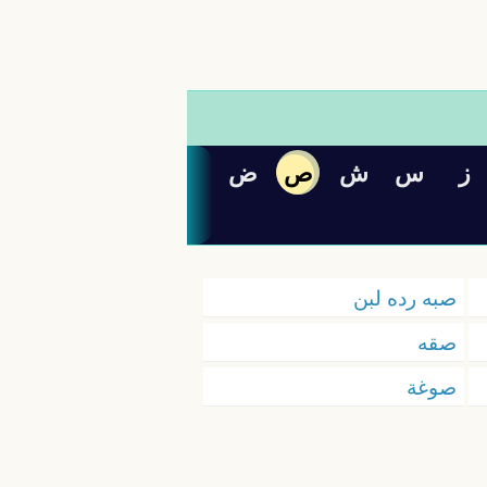
ز
س
ش
ص
ض
صبه رده لبن
صقه
صوغة