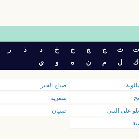
ث
ج
چ
ح
خ
د
ذ
ر
ك
ل
م
ن
ه
و
ي
لونة
صباح الخير
ح
صفرية
و على النبي
صنيان
ية