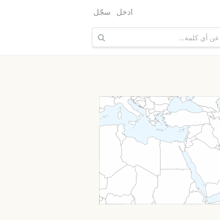
ادخل
سجّل