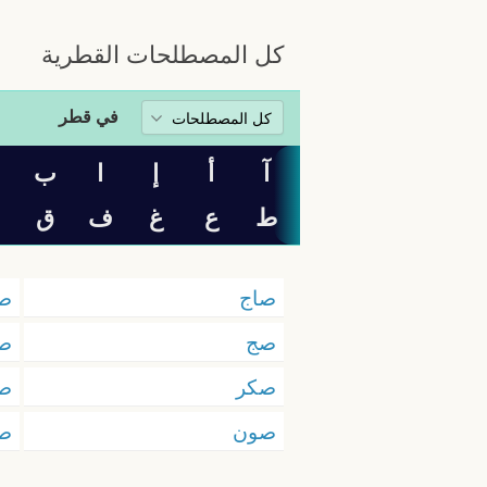
كل المصطلحات القطرية
في قطر
آ
أ
إ
ا
ب
ت
ط
ع
غ
ف
ق
صاج
صا
صج
ص
صكر
صل
صون
ص