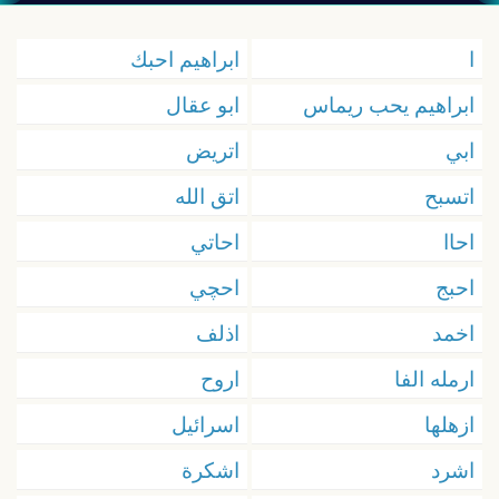
ا
ابراهيم احبك
ابراهيم يحب ريماس
ابو عقال
ابي
اتريض
اتسبح
اتق الله
احاا
احاتي
احبج
احچي
اخمد
اذلف
ارمله الفا
اروح
ازهلها
اسرائيل
اشرد
اشكرة