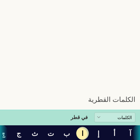
الكلمات القطرية
في قطر
آ
أ
إ
ا
ب
ت
ث
ج
چ