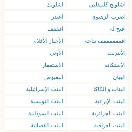
اشلونج گلبيقلبي
اشلونك
اضرب الزهيوي
اعتذر
افتح له
افففف
افففففففف نناحة
الأخبار الأفلام
الأنترنت
الأوتي
الإستكانه
الاستغفار
الببان
البعبوص
البنات و الكاكا
البنت الإسرائيلية
البنت الإيرانية
البنت التونسية
البنت الجزائرية
البنت السودانية
البنت العراقية
البنت الفضائية