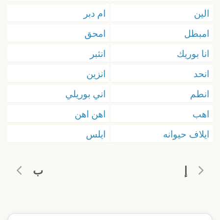
الين
ام دبر
امبطل
امحق
انا بوريك
انثبر
انحد
انزين
انطم
اني بوريلي
اهب
اهن اهن
ايلاف حيوانه
ايلس
إ
ب