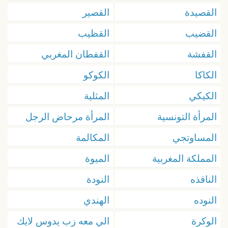
القصيدة
القصير
القضيب
القظيب
القفشة
القفطان المغربي
الكاكا
الكوكو
الكيكي
المثلية
المرأة التونسية
المرأة مرحاض الرجل
المساوتجي
المكالمة
المملكة المغربية
الميوة
النافذه
النودة
النوده
الهندي
الوكرة
الي معه زب يدوس لايك