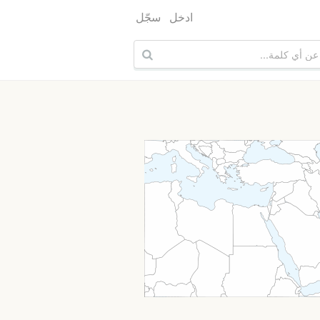
ادخل
سجّل