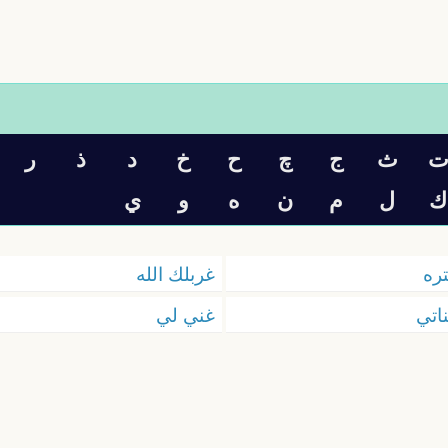
ث
ج
چ
ح
خ
د
ذ
ر
ك
ل
م
ن
ه
و
ي
ره
غربلك الله
اتي
غني لي