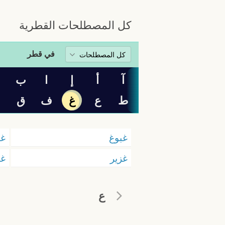
كل المصطلحات القطرية
في قطر
آ
أ
إ
ا
ب
ت
ط
ع
غ
ف
ق
غبوغ
غت
غزير
غن
ع