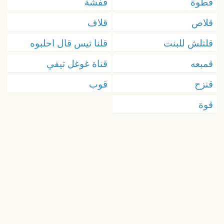
قطوة
قفشة
قلاص
قلاف
قلتلش للبنت
قلنا تيس قال احلبوه
قمبعه
قناة غوغل تيفي
قنزح
قوب
قوة