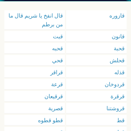
قازوره
قال انفخ يا شريم قال ما
من برطم
قانون
قبت
قحبة
قحبه
قحلش
قحي
قذله
قراقر
قردوخان
قرعة
قرقرة
قرقيعان
قروشتنا
قصرية
قط
قطو قطوه