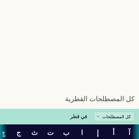
كل المصطلحات القطرية
في قطر
آ
أ
إ
ا
ب
ت
ث
ج
چ