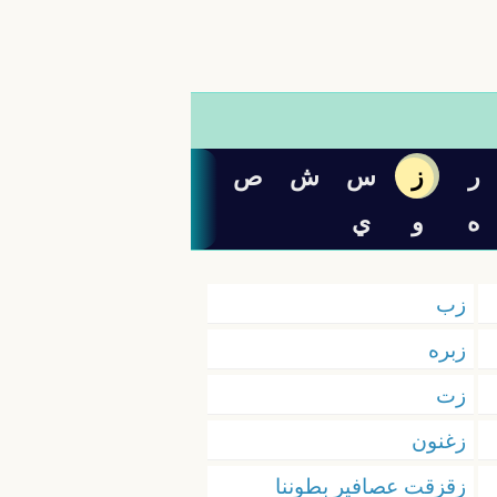
ر
ز
س
ش
ص
ه
و
ي
زب
زبره
زت
زغنون
زقزقت عصافير بطوننا