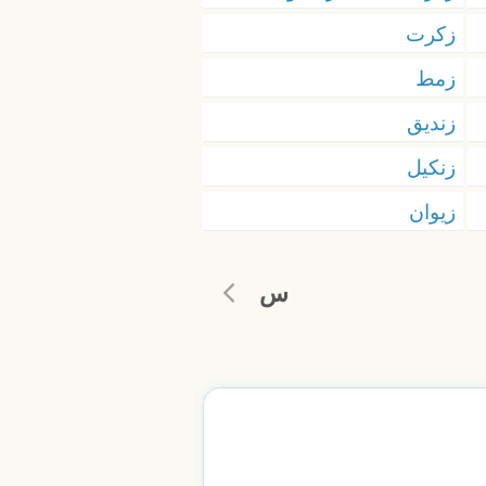
زكرت
زمط
زنديق
زنكيل
زيوان
س