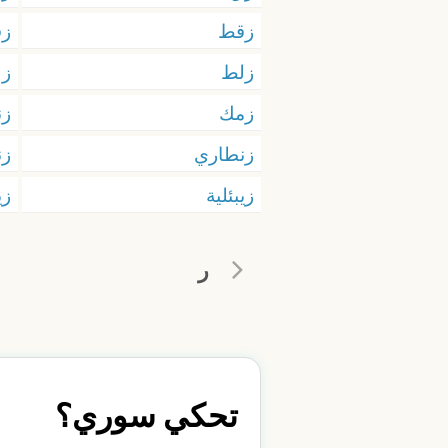
زقط
زق
زلط
زل
زمك
زن
زنطاري
زن
زيبئلية
زي
ر
تحكي سوري؟