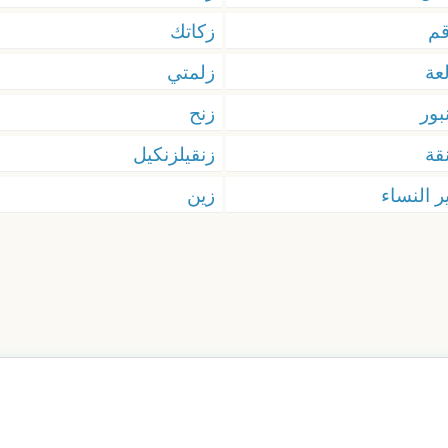
م
زكاتك
عة
زلمتي
بور
زنح
قة
زنقيلزنكيل
ر النساء
زين