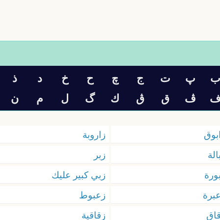
پ
ت
ج
چ
ح
خ
د
ذ
ڤ
ق
ڨ
ك
گ
ل
م
ن
بوق
زاروبة
الة
زبر
ورة
زبي كبير عليك
برة
زعبوط
اق
زقاقية