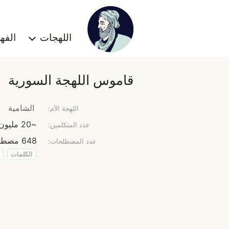
اللهجات
الف
قاموس اللهجة السورية
الشامية
اللهجة الأم:
~20 مليون نسمة
عدد المتكلمين:
648 مصطلح
عدد المصطلحات:
الكلمات