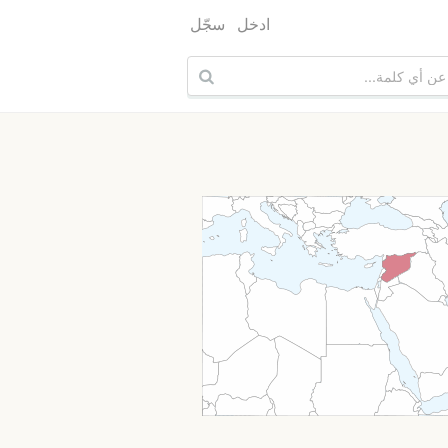
ادخل
سجّل