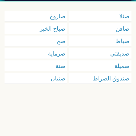
صئلا
صاروخ
صافن
صباح الخير
صباط
صح
صديقتي
صرماية
صميلة
صنة
صندوق الضراط
صنيان