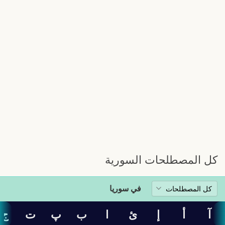
كل المصطلحات السورية
في سوريا
آ
أ
إ
ئ
ا
ب
پ
ت
ج