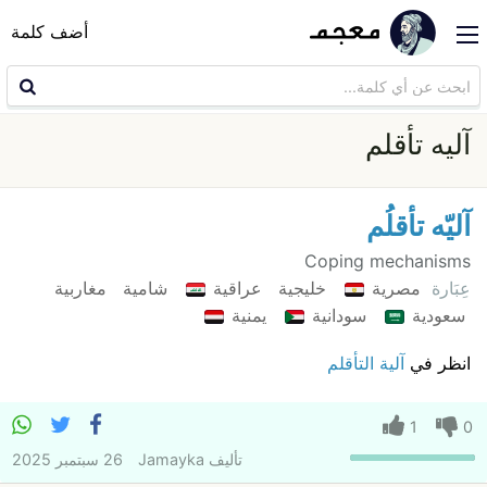
أضف كلمة
آليه تأقلم
آليّه تأقلُم
Coping mechanisms
عِبَارة
مصرية
خليجية
عراقية
شامية
مغاربية
سعودية
سودانية
يمنية
انظر في
آلية التأقلم
1
0
تأليف
Jamayka
26 سبتمبر 2025