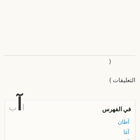
(
التعليقات
)
آ
ا
ب
في الفهرس
آظان
آغا