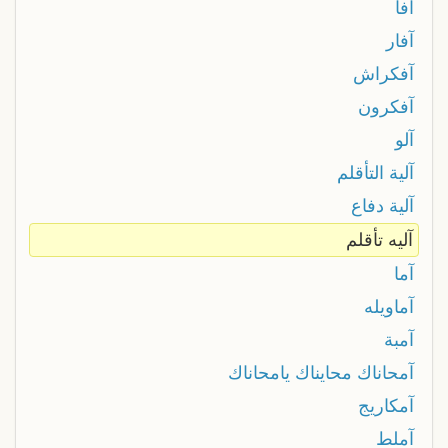
آفا
آفار
آفكراش
آفكرون
آلو
آلية التأقلم
آلية دفاع
آليه تأقلم
آما
آماويله
آمبة
آمحاناك محايناك يامحاناك
آمكاريج
آملط