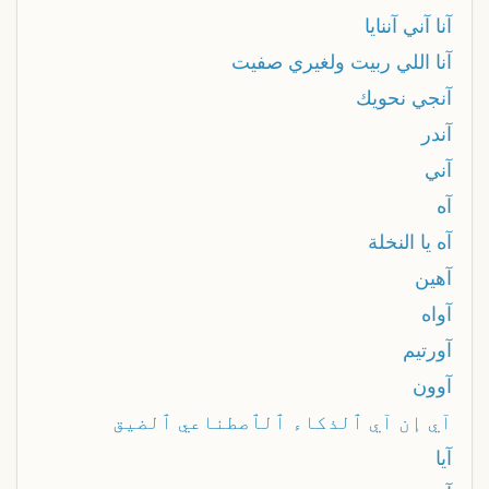
آنا آني آننايا
آنا اللي ربيت ولغيري صفيت
آنجي نحويك
آندر
آني
آه
آه يا النخلة
آهين
آواه
آورتيم
آوون
آي إن آي ٱلذكاء ٱلٱصطناعي ٱلضيق
آيا