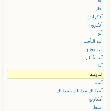
آفا
آفار
آفكراش
آفكرون
آلو
آلية التأقلم
آلية دفاع
آليه تأقلم
آما
آماويله
آمبة
آمحاناك محايناك يامحاناك
آمكاريج
آملط