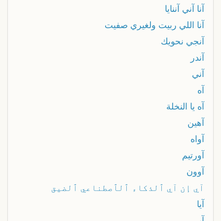
آنا آني آننايا
آنا اللي ربيت ولغيري صفيت
آنجي نحويك
آندر
آني
آه
آه يا النخلة
آهين
آواه
آورتيم
آوون
آي إن آي ٱلذكاء ٱلٱصطناعي ٱلضيق
آيا
آير