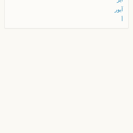
آيور
أ