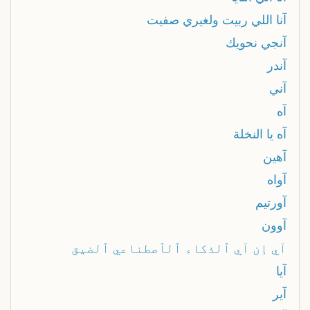
آنا اللي ربيت ولغيري صفيت
آنجي نحويك
آندر
آني
آه
آه يا النخلة
آهين
آواه
آورتيم
آوون
آي إن آي ٱلذكاء ٱلٱصطناعي ٱلضيق
آيا
آير