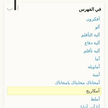
آ
ا
ب
في الفهرس
آفكرون
آلو
آلية التأقلم
آلية دفاع
آليه تأقلم
آما
آماويله
آمبة
آمحاناك محايناك يامحاناك
آمكاريج
آملط
آنا آني آننايا