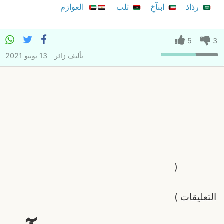
رذاذ
ابنآخِ
ثلب
العوازم
5
3
تأليف
زائر
13 يونيو 2021
(
التعليقات
)